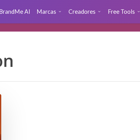
BrandMe AI
Marcas
Creadores
Free Tools
on