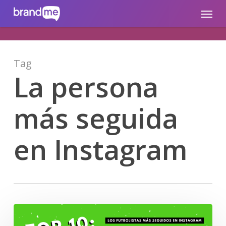
Skip
brandme.la
Menu
to
main
content
Tag
La persona
más seguida
en Instagram