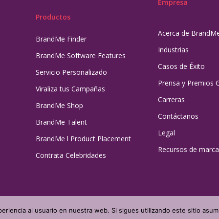
Empresa
Productos
Acerca de BrandM
BrandMe Finder
Industrias
BrandMe Software Features
Casos de Éxito
Servicio Personalizado
Prensa y Premios 
Viraliza tus Campañas
Carreras
BrandMe Shop
Contáctanos
BrandMe Talent
Legal
BrandMe l Product Placement
Recursos de marca
Contrata Celebridades
eriencia al usuario en nuestra web. Si sigues utilizando este sitio as