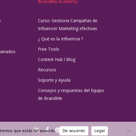
BrandMe Academy
e
Curso: Gestiona Campañas de
Influencer Marketing efectivas
¿ Qué es la Influencia ?
Free Tools
Ganados
Content Hub l Blog
Recursos
Soporte y Ayuda
Consejos y respuestas del Equipo
de BrandMe
x-
facebook
pinterest
linkedin
youtube
instagram
tiktok
umiremos que estás de acuerdo.
De acuerdo
Legal
twitter