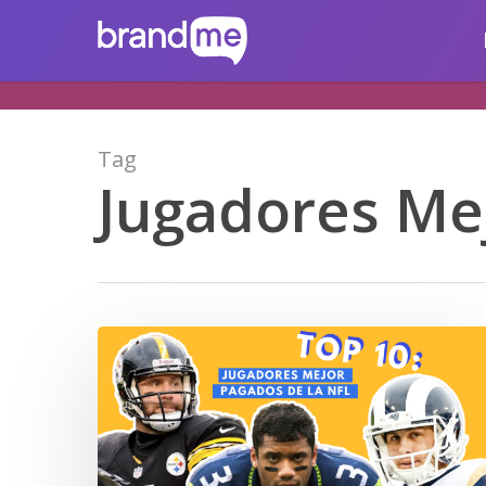
Skip
brandme.la
to
main
content
Tag
Jugadores Me