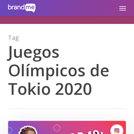
Skip
brandme.la
Menu
to
main
content
Tag
Juegos
Olímpicos de
Tokio 2020