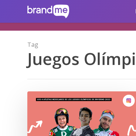
Skip
brandme.la
to
main
content
Tag
Juegos Olímpi