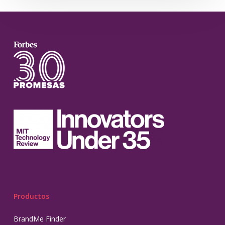
Productos
BrandMe Finder