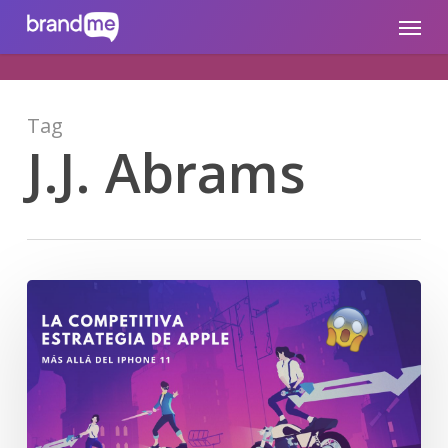
Skip
brandme.la
Menu
to
main
content
Tag
J.J. Abrams