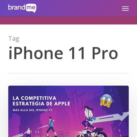
Skip
brandme.la
Menu
to
main
content
Tag
iPhone 11 Pro