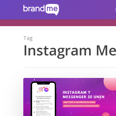
Skip
brandme.la
to
main
content
Tag
Instagram Me