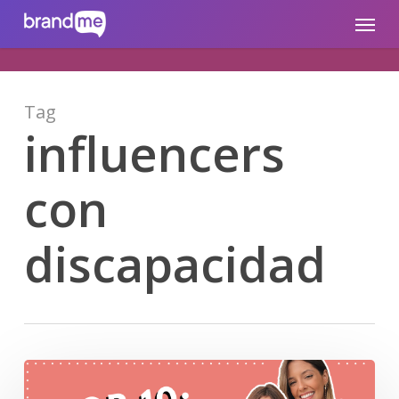
Skip
brandme.la
Menu
to
main
content
Tag
influencers
con
discapacidad