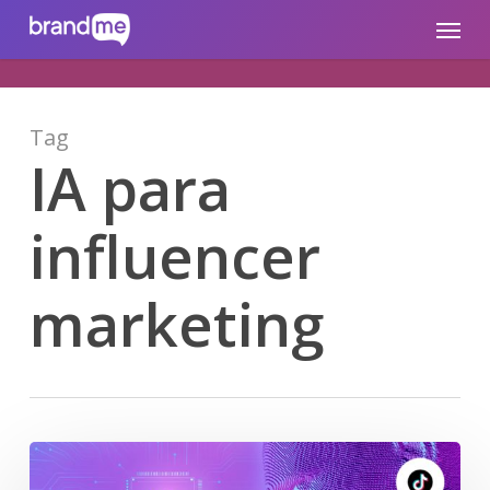
Skip
brandme.la
Menu
to
main
content
Tag
IA para
influencer
marketing