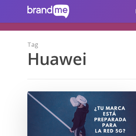
Skip
brandme.la
to
main
content
Tag
Huawei