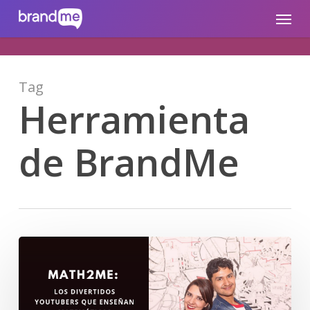
Skip
brandme.la
Menu
to
main
content
Tag
Herramienta
de BrandMe