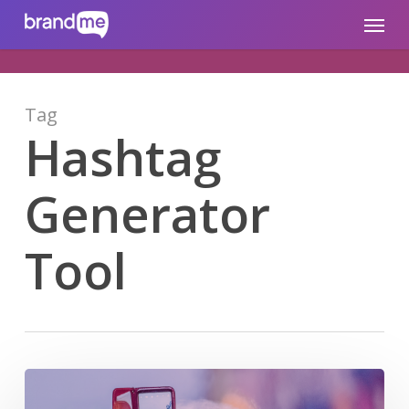
Skip
brandme.la
Menu
to
main
content
Tag
Hashtag
Generator
Tool