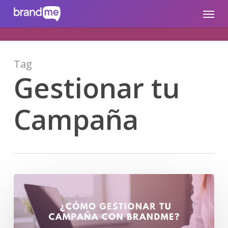
Skip
brandme.la
Menu
to
main
content
Tag
Gestionar tu
Campaña