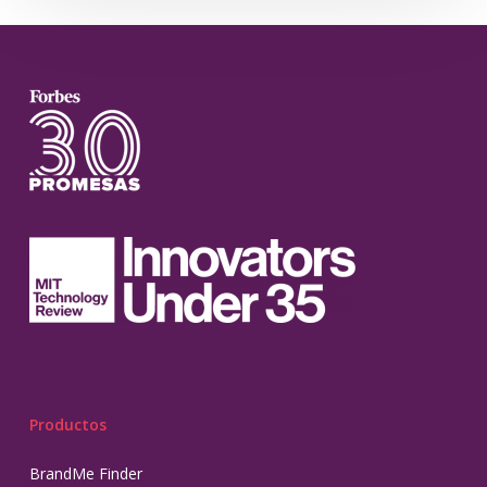
Productos
BrandMe Finder