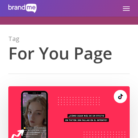
Skip
brandme.la
Menu
to
main
content
Tag
For You Page