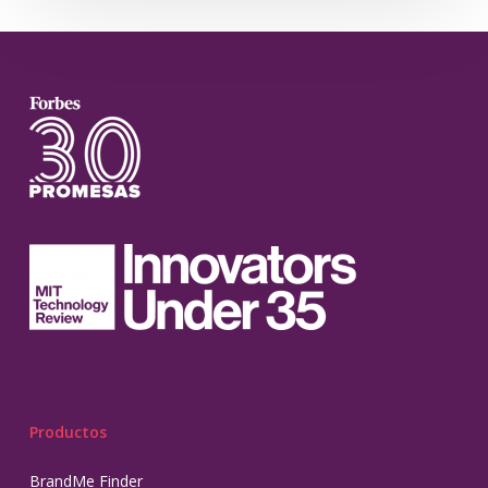
Productos
BrandMe Finder