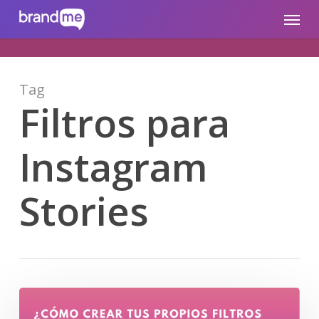
Skip
brandme.la
Menu
to
main
content
Tag
Filtros para
Instagram
Stories