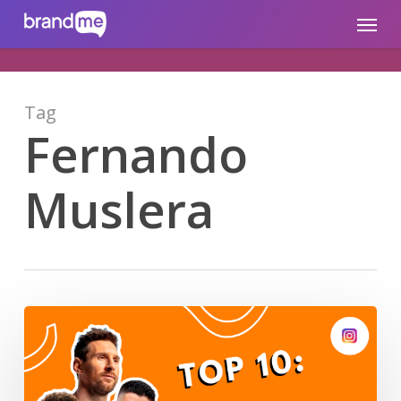
Skip
brandme.la
Menu
to
main
content
Tag
Fernando
Muslera