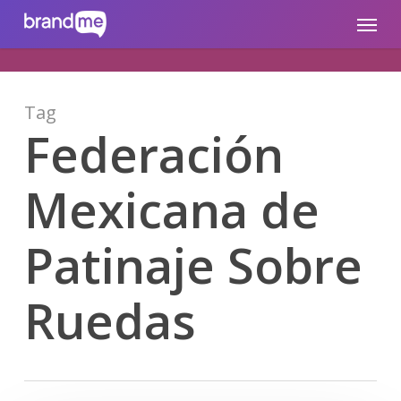
Skip
brandme.la
Menu
to
main
content
Tag
Federación
Mexicana de
Patinaje Sobre
Ruedas