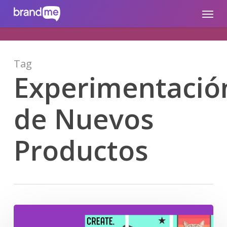
Skip
brandme.la
Menu
to
main
content
Tag
Experimentació
de Nuevos
Productos