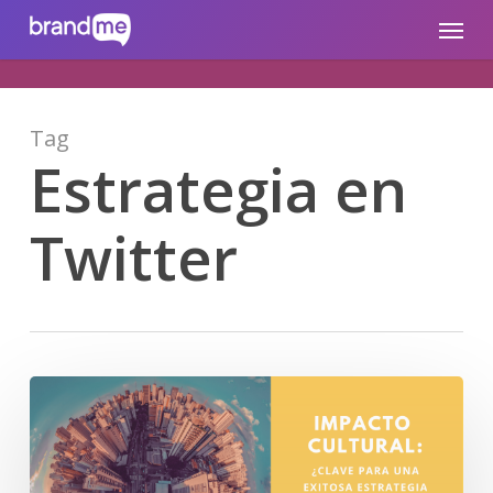
Skip
brandme.la
Menu
to
main
content
Tag
Estrategia en
Twitter