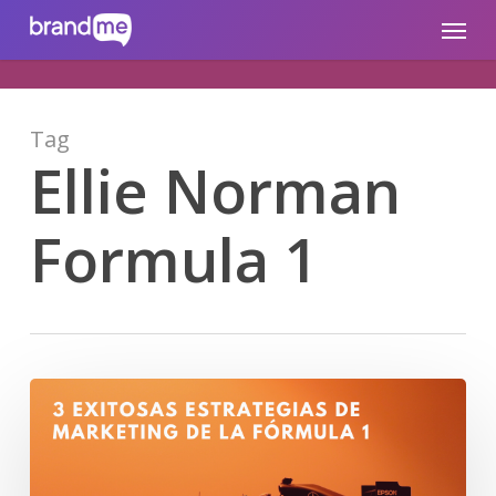
Skip
brandme.la
Menu
to
main
content
Tag
Ellie Norman
Formula 1