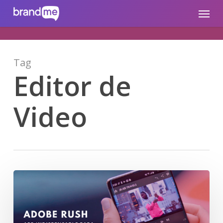
Skip
brandme.la
Menu
to
main
content
Tag
Editor de
Video