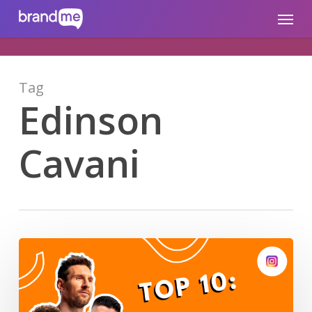
Skip
brandme.la
Menu
to
main
content
Tag
Edinson
Cavani