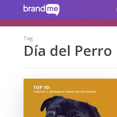
Skip
brandme.la
to
main
content
Tag
Día del Perro