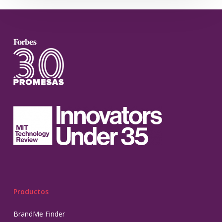
Productos
BrandMe Finder