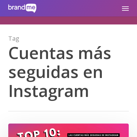
Skip
brandme.la
Menu
to
main
content
Tag
Cuentas más
seguidas en
Instagram