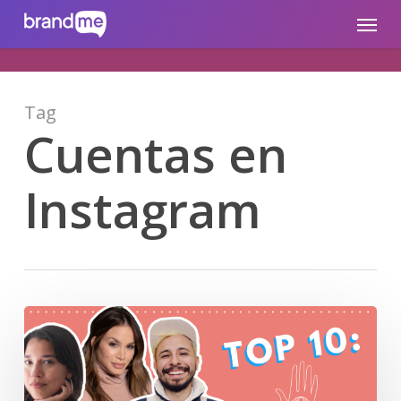
Skip
brandme.la
Menu
to
main
content
Tag
Cuentas en
Instagram