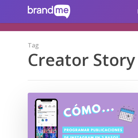
Skip
brandme.la
to
main
content
Tag
Creator Story