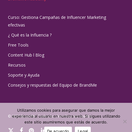
Curso: Gestiona Campañas de Influencer Marketing
efectivas
¿ Qué es la Influencia ?
Free Tools
Content Hub l Blog
Recursos
Soporte y Ayuda
Consejos y respuestas del Equipo de BrandMe
Utilizamos cookies para asegurar que damos la mejor
© 2026 BrandMe. Todos los derechos reservados.
experiencia al usuario en nuestra web. Si sigues utilizando
este sitio asumiremos que estás de acuerdo.
x-
facebook
pinterest
linkedin
youtube
instagram
tiktok
De acuerdo
Legal