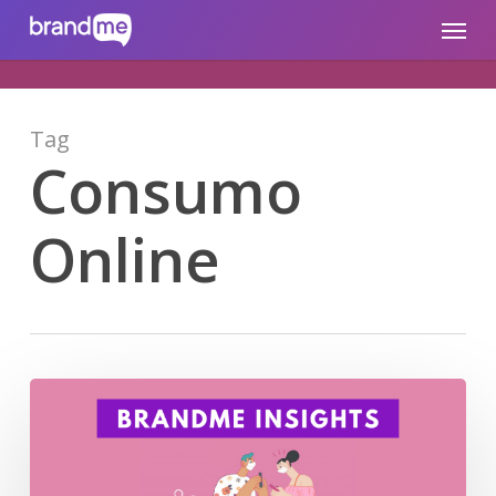
Skip
brandme.la
Menu
to
main
content
Tag
Consumo
Online