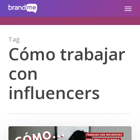
Skip
brandme.la
Menu
to
main
content
Tag
Cómo trabajar
con
influencers