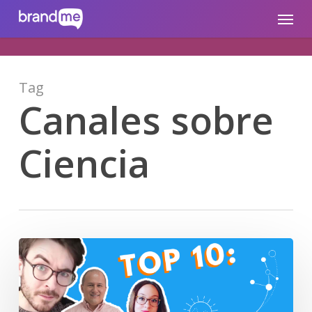
Skip
brandme.la
Menu
to
main
content
Tag
Canales sobre
Ciencia