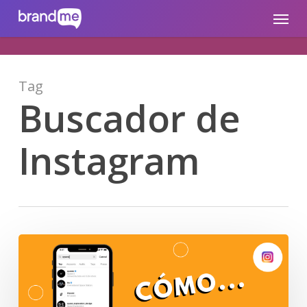
Skip
brandme.la
Menu
to
main
content
Tag
Buscador de
Instagram