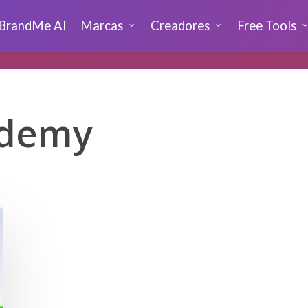
BrandMe AI
Marcas
Creadores
Free Tools
ademy