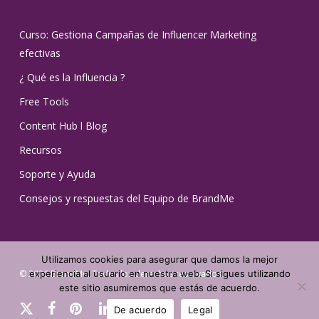
Curso: Gestiona Campañas de Influencer Marketing
efectivas
¿ Qué es la Influencia ?
Free Tools
Content Hub l Blog
Recursos
Soporte y Ayuda
Consejos y respuestas del Equipo de BrandMe
Utilizamos cookies para asegurar que damos la mejor
experiencia al usuario en nuestra web. Si sigues utilizando
© 2026 BrandMe. Todos los derechos reservados.
este sitio asumiremos que estás de acuerdo.
x-
facebook
pinterest
linkedin
youtube
instagram
tiktok
De acuerdo
Legal