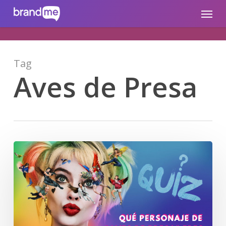
Skip
brandme.la
Menu
to
main
content
Tag
Aves de Presa