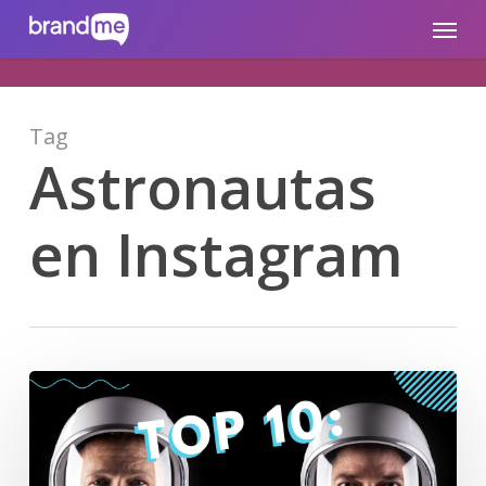
Skip
brandme.la
Menu
to
main
content
Tag
Astronautas
en Instagram