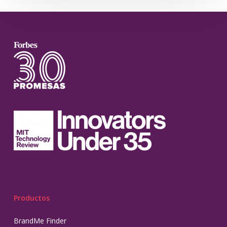
Productos
BrandMe Finder