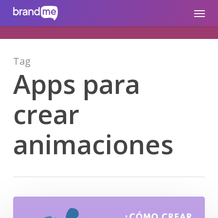
Skip
brandme.la
Menu
to
main
content
Tag
Apps para
crear
animaciones