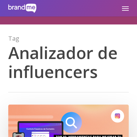
Skip
brandme.la
Menu
to
main
content
Tag
Analizador de
influencers