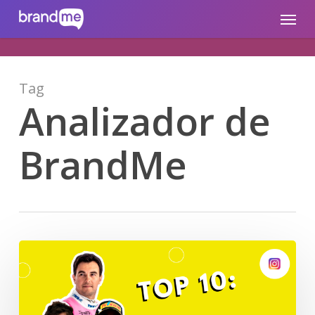
Skip
brandme.la
Menu
to
main
content
Tag
Analizador de
BrandMe