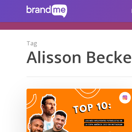
Skip
brandme.la
to
main
content
Tag
Alisson Becke