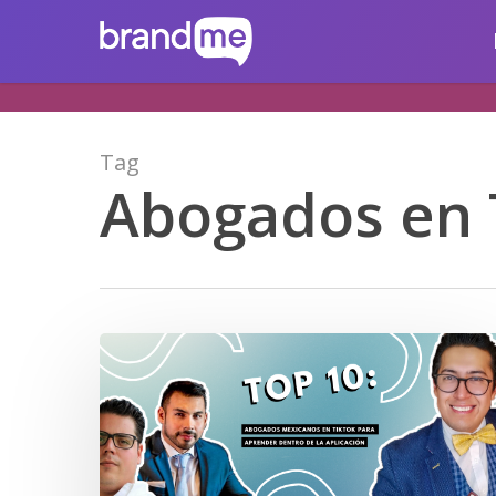
Skip
brandme.la
to
main
content
Tag
Abogados en 