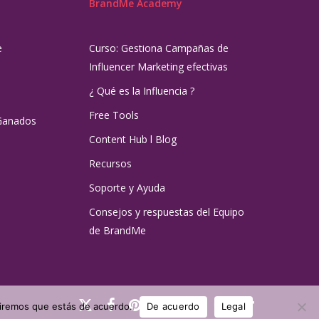
BrandMe Academy
e
Curso: Gestiona Campañas de
Influencer Marketing efectivas
¿ Qué es la Influencia ?
Free Tools
Ganados
Content Hub l Blog
Recursos
Soporte y Ayuda
Consejos y respuestas del Equipo
de BrandMe
x-
facebook
pinterest
linkedin
youtube
instagram
tiktok
umiremos que estás de acuerdo.
De acuerdo
Legal
twitter