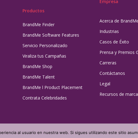
Empresa
Productos
Acerca de BrandM
BrandMe Finder
Industrias
BrandMe Software Features
Casos de Éxito
Servicio Personalizado
Prensa y Premios 
Viraliza tus Campañas
Carreras
BrandMe Shop
Contáctanos
BrandMe Talent
Legal
BrandMe l Product Placement
Recursos de marca
Contrata Celebridades
eriencia al usuario en nuestra web. Si sigues utilizando este sitio as