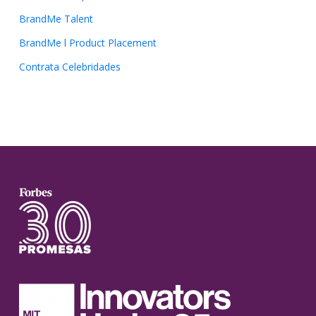
BrandMe Talent
BrandMe l Product Placement
Contrata Celebridades