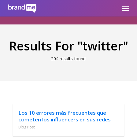
Skip
brandme.la
Menu
to
main
content
Results For
"twitter"
204 results found
Los 10 errores más frecuentes que
cometen los influencers en sus redes
Blog Post