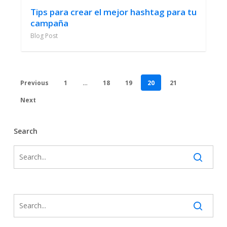
Tips para crear el mejor hashtag para tu
campaña
Blog Post
Previous
1
…
18
19
20
21
Next
Search