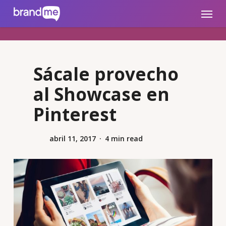
Skip
brandme.la
Menu
to
main
content
Sácale provecho
al Showcase en
Pinterest
abril 11, 2017
4 min read