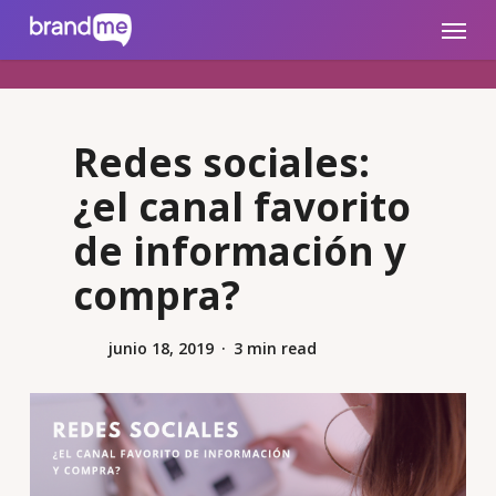
Skip
brandme.la
Menu
to
main
content
Redes sociales:
¿el canal favorito
de información y
compra?
junio 18, 2019
3 min read