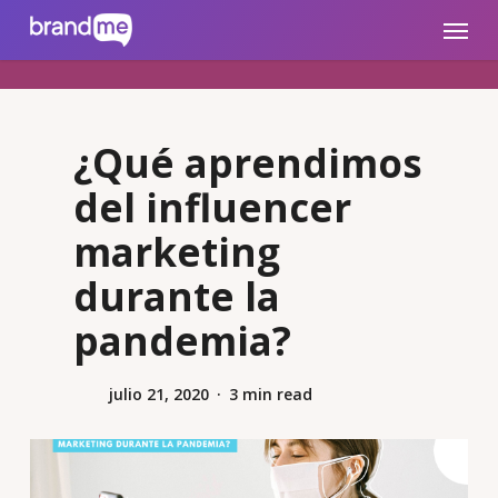
Skip
brandme.la
Menu
to
main
content
¿Qué aprendimos
del influencer
marketing
durante la
pandemia?
julio 21, 2020
3 min read